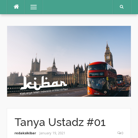
Skip
Menu
to
content
Tanya Ustadz #01
redaksikibar
January 19, 2021
0