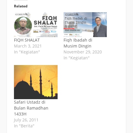
Related
FIQH SHALAT
Fiqh Ibadah di
March 3, 2021
Musim Dingin
In "Kegiatan"
November 29, 2020
In "Kegiatan"
Safari Ustadz di
Bulan Ramadhan
1433H
July 26, 2011
In "Berita"