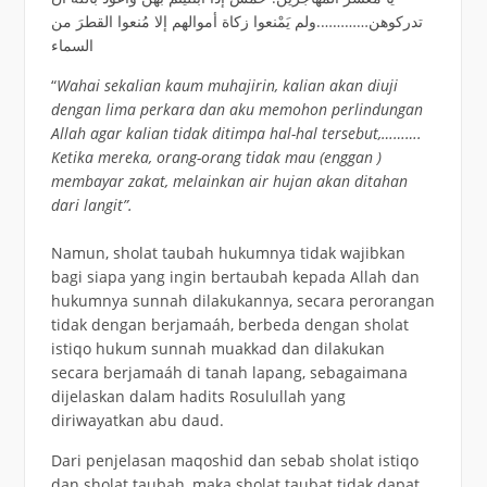
تدركوهن………….ولم يَمْنعوا زكاة أموالهم إلا مُنعوا القطرَ من
السماء
“
Wahai sekalian kaum muhajirin, kalian akan diuji
dengan lima perkara dan aku memohon perlindungan
Allah agar kalian tidak ditimpa hal-hal tersebut,……….
Ketika mereka, orang-orang tidak mau (enggan )
membayar zakat, melainkan air hujan akan ditahan
dari langit”.
Namun, sholat taubah hukumnya tidak wajibkan
bagi siapa yang ingin bertaubah kepada Allah dan
hukumnya sunnah dilakukannya, secara perorangan
tidak dengan berjamaáh, berbeda dengan sholat
istiqo hukum sunnah muakkad dan dilakukan
secara berjamaáh di tanah lapang, sebagaimana
dijelaskan dalam hadits Rosulullah yang
diriwayatkan abu daud.
Dari penjelasan maqoshid dan sebab sholat istiqo
dan sholat taubah, maka sholat taubat tidak dapat