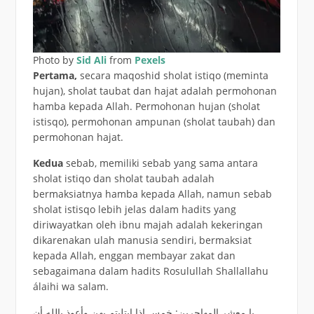
Photo by
Sid Ali
from
Pexels
Pertama,
secara maqoshid sholat istiqo (meminta
hujan), sholat taubat dan hajat adalah permohonan
hamba kepada Allah. Permohonan hujan (sholat
istisqo), permohonan ampunan (sholat taubah) dan
permohonan hajat.
Kedua
sebab, memiliki sebab yang sama antara
sholat istiqo dan sholat taubah adalah
bermaksiatnya hamba kepada Allah, namun sebab
sholat istisqo lebih jelas dalam hadits yang
diriwayatkan oleh ibnu majah adalah kekeringan
dikarenakan ulah manusia sendiri, bermaksiat
kepada Allah, enggan membayar zakat dan
sebagaimana dalam hadits Rosulullah Shallallahu
álaihi wa salam.
يا معشر المهاجرين: خمس إذا ابتليتم بهن وأعوذ بالله أن