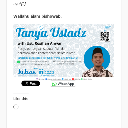
ayat[2].
Wallahu álam bishowab.
WhatsApp
Like this:
Loading…