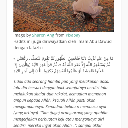
Image by
Sharon Ang
from
Pixabay
Hadits ini juga diriwayatkan oleh imam Abu Dâwud
dengan lafazh :
« مَا مِنْ عَبْدٍ يُذْنِبُ ذَنْبًا فَيُحْسِنُ الطُّهُورَ ثُمَّ يَقُومُ فَيُصَلِّى رَكْعَتَيْنِ
ثُمَّ يَسْتَغْفِرُ اللَّهَ إِلاَّ غَفَرَ اللَّهُ لَهُ ». ثُمَّ قَرَأَ هَذِهِ الآيَةَ (وَالَّذِينَ إِذَا
فَعَلُوا فَاحِشَةً أَوْ ظَلَمُوا أَنْفُسَهُمْ ذَكَرُوا اللَّهَ) إِلَى آخِرِ الآيَةِ.
Tidak ada seorang hamba pun yang melakukan dosa,
lalu dia bersuci dengan baik selanjutnya berdiri lalu
melakukan shalat dua raka’at, kemudian memohon
ampun kepada Allâh, kecuali Allâh pasti akan
mengampuninya. Kemudian beliau n membaca ayat
(yang artinya), “Dan (juga) orang-orang yang apabila
mengerjakan perbuatan keji atau menganiaya diri
sendiri, mereka ingat akan Allâh…”, sampai akhir