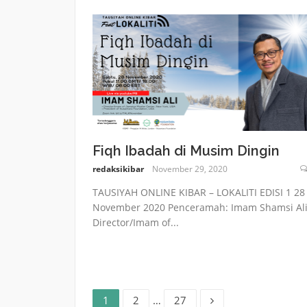
Fiqh Ibadah di Musim Dingin
redaksikibar
November 29, 2020
TAUSIYAH ONLINE KIBAR – LOKALITI EDISI 1 28
November 2020 Penceramah: Imam Shamsi Al
Director/Imam of...
Page
Page
Page
Posts
1
2
…
27