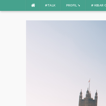
Skip
#TALK
PROFIL ➘
# KIBAR 
to
content