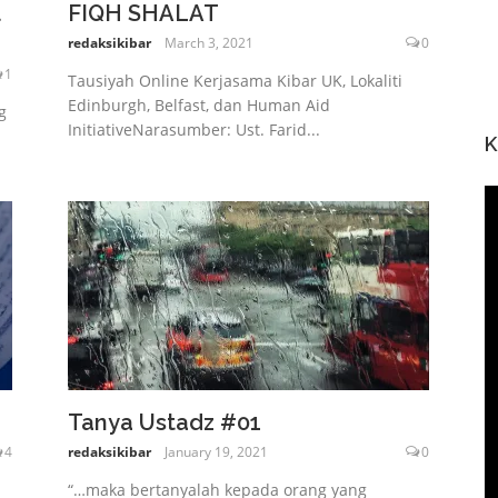
FIQH SHALAT
redaksikibar
March 3, 2021
0
1
Tausiyah Online Kerjasama Kibar UK, Lokaliti
Edinburgh, Belfast, dan Human Aid
g
InitiativeNarasumber: Ust. Farid...
K
Tanya Ustadz #01
4
redaksikibar
January 19, 2021
0
“…maka bertanyalah kepada orang yang