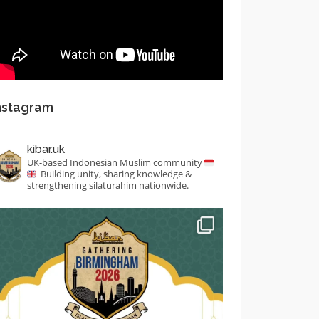
nstagram
kibar.uk
UK-based Indonesian Muslim community
Building unity, sharing knowledge &
strengthening silaturahim nationwide.