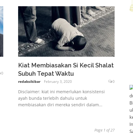
Kiat Membiasakan Si Kecil Shalat
Subuh Tepat Waktu
0
redaksikibar
February 3, 2020
0
i
Disclaimer: kiat ini memerlukan konsistensi
ayah bunda terlebih dahulu untuk
membiasakan diri mereka sendiri dalam...
Page 1 of 27