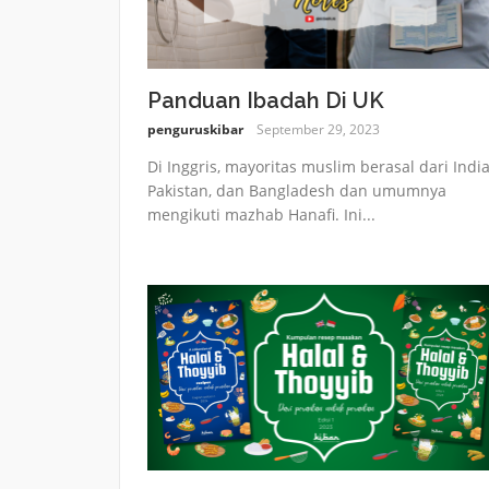
Panduan Ibadah Di UK
penguruskibar
September 29, 2023
Di Inggris, mayoritas muslim berasal dari India
Pakistan, dan Bangladesh dan umumnya
mengikuti mazhab Hanafi. Ini...