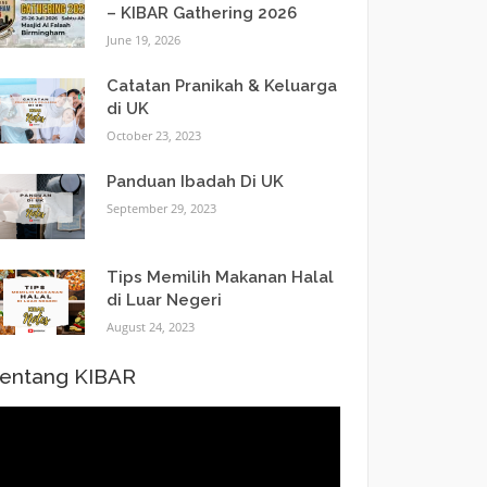
– KIBAR Gathering 2026
June 19, 2026
Catatan Pranikah & Keluarga
di UK
October 23, 2023
Panduan Ibadah Di UK
September 29, 2023
Tips Memilih Makanan Halal
di Luar Negeri
August 24, 2023
entang KIBAR
ideo
layer