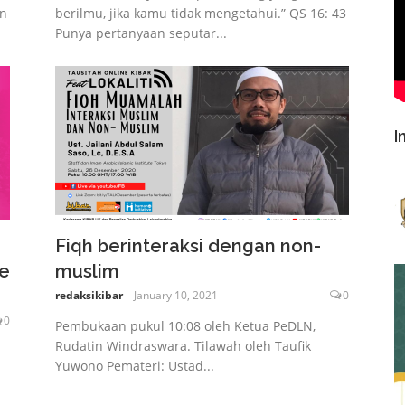
an
berilmu, jika kamu tidak mengetahui.” QS 16: 43
Punya pertanyaan seputar...
I
Fiqh berinteraksi dengan non-
re
muslim
redaksikibar
January 10, 2021
0
0
Pembukaan pukul 10:08 oleh Ketua PeDLN,
Rudatin Windraswara. Tilawah oleh Taufik
Yuwono Pemateri: Ustad...