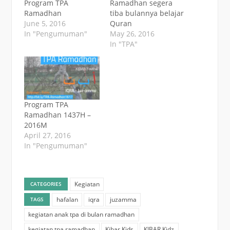
Program TPA
Ramadhan segera
Ramadhan
tiba bulannya belajar
June 5, 2016
Quran
In "Pengumuman"
May 26, 2016
In "TPA"
Program TPA
Ramadhan 1437H –
2016M
April 27, 2016
In "Pengumuman"
Kegiatan
CATEGORIES
hafalan
iqra
juzamma
TAGS
kegiatan anak tpa di bulan ramadhan
kegiatan tpa ramadhan
Kibar Kids
KIBAR Kidz