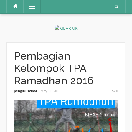
Skip
Menu
to
content
Pembagian
Kelompok TPA
Ramadhan 2016
penguruskibar
May 11, 2016
0