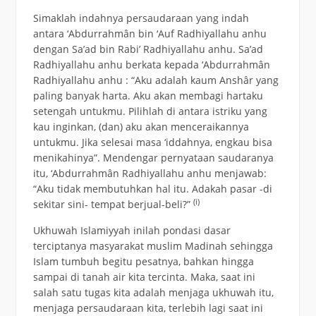
Simaklah indahnya persaudaraan yang indah
antara ‘Abdurrahmân bin ‘Auf Radhiyallahu anhu
dengan Sa’ad bin Rabi’ Radhiyallahu anhu. Sa’ad
Radhiyallahu anhu berkata kepada ‘Abdurrahmân
Radhiyallahu anhu : “Aku adalah kaum Anshâr yang
paling banyak harta. Aku akan membagi hartaku
setengah untukmu. Pilihlah di antara istriku yang
kau inginkan, (dan) aku akan menceraikannya
untukmu. Jika selesai masa ‘iddahnya, engkau bisa
menikahinya”. Mendengar pernyataan saudaranya
itu, ‘Abdurrahmân Radhiyallahu anhu menjawab:
“Aku tidak membutuhkan hal itu. Adakah pasar -di
(i)
sekitar sini- tempat berjual-beli?”
Ukhuwah Islamiyyah inilah pondasi dasar
terciptanya masyarakat muslim Madinah sehingga
Islam tumbuh begitu pesatnya, bahkan hingga
sampai di tanah air kita tercinta. Maka, saat ini
salah satu tugas kita adalah menjaga ukhuwah itu,
menjaga persaudaraan kita, terlebih lagi saat ini