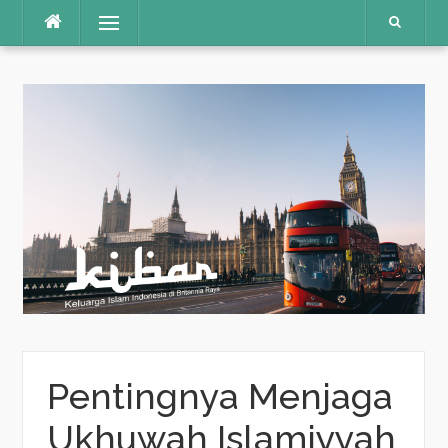
Skip
Menu
to
content
Pentingnya Menjaga
Ukhuwah Islamiyyah