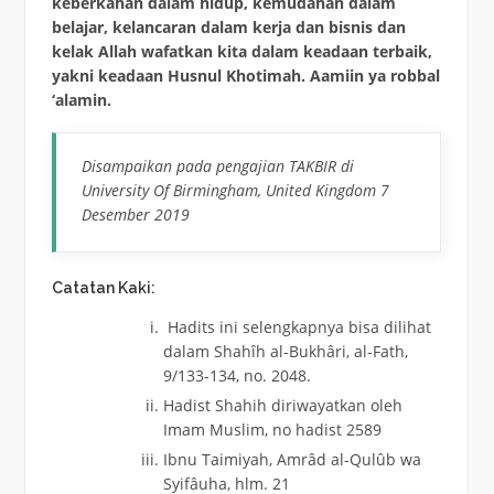
keberkahan dalam hidup, kemudahan dalam
belajar, kelancaran dalam kerja dan bisnis dan
kelak Allah wafatkan kita dalam keadaan terbaik,
yakni keadaan Husnul Khotimah. Aamiin ya robbal
‘alamin.
Disampaikan pada pengajian TAKBIR di
University Of Birmingham, United Kingdom 7
Desember 2019
Catatan Kaki:
Hadits ini selengkapnya bisa dilihat
dalam Shahîh al-Bukhâri, al-Fath,
9/133-134, no. 2048.
Hadist Shahih diriwayatkan oleh
Imam Muslim, no hadist 2589
Ibnu Taimiyah, Amrâd al-Qulûb wa
Syifâuha, hlm. 21