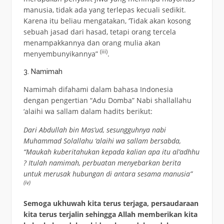
manusia, tidak ada yang terlepas kecuali sedikit.
Karena itu beliau mengatakan, ‘Tidak akan kosong
sebuah jasad dari hasad, tetapi orang tercela
menampakkannya dan orang mulia akan
(iii)
menyembunyikannya”
.
3. Namimah
Namimah difahami dalam bahasa Indonesia
dengan pengertian “Adu Domba” Nabi shallallahu
‘alaihi wa sallam dalam hadits berikut:
Dari Abdullah bin Mas’ud, sesungguhnya nabi
Muhammad Solallahu ‘alaihi wa sallam bersabda,
“Maukah kuberitahukan kepada kalian apa itu al’adhhu
? Itulah namimah, perbuatan menyebarkan berita
untuk merusak hubungan di antara sesama manusia”
(iv)
Semoga ukhuwah kita terus terjaga, persaudaraan
kita terus terjalin sehingga Allah memberikan kita