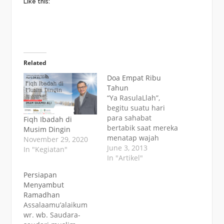
Like this:
Related
Doa Empat Ribu
Tahun
“Ya RasulaLlah”,
begitu suatu hari
para sahabat
Fiqh Ibadah di
bertabik saat mereka
Musim Dingin
menatap wajah
November 29, 2020
beliau yang
June 3, 2013
In "Kegiatan"
purnama,
In "Artikel"
“Ceritakanlah tentang
Persiapan
dirimu.” Dalam
Menyambut
riwayat Ibn Ishaq
Ramadhan
sebagaimana
Assalaamu’alaikum
direkam Ibn Hisyam
wr. wb. Saudara-
di Kitab Sirah-nya;