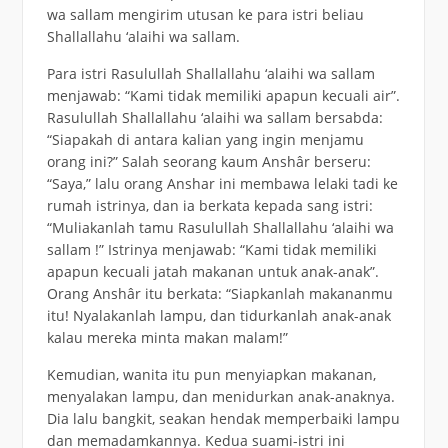
wa sallam mengirim utusan ke para istri beliau
Shallallahu ‘alaihi wa sallam.
Para istri Rasulullah Shallallahu ‘alaihi wa sallam
menjawab: “Kami tidak memiliki apapun kecuali air”.
Rasulullah Shallallahu ‘alaihi wa sallam bersabda:
“Siapakah di antara kalian yang ingin menjamu
orang ini?” Salah seorang kaum Anshâr berseru:
“Saya,” lalu orang Anshar ini membawa lelaki tadi ke
rumah istrinya, dan ia berkata kepada sang istri:
“Muliakanlah tamu Rasulullah Shallallahu ‘alaihi wa
sallam !” Istrinya menjawab: “Kami tidak memiliki
apapun kecuali jatah makanan untuk anak-anak”.
Orang Anshâr itu berkata: “Siapkanlah makananmu
itu! Nyalakanlah lampu, dan tidurkanlah anak-anak
kalau mereka minta makan malam!”
Kemudian, wanita itu pun menyiapkan makanan,
menyalakan lampu, dan menidurkan anak-anaknya.
Dia lalu bangkit, seakan hendak memperbaiki lampu
dan memadamkannya. Kedua suami-istri ini