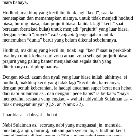
mara bahaya.
Hudhud, makhluq yang kecil itu, tidak lagi “kecil”, saat ia
menetapkan dan memantapkan niatnya, untuk tidak menjadi hudhud
biasa, burung biasa, atau prajurit biasa. Ia tidak lagi “kecil” saat
berazam (bertekad bulat) untuk menjadi “prajurit” yang luar biasa,
dengan sebuah “proyek”
istiksyafiyah
(penjelajahan untuk
menemukan “dunia” baru) yang belum dikenal sebelumnya.
Hudhud, makhluq yang kecil itu, tidak lagi “kecil” saat ia perkokoh
nyalinya untuk keluar dari zona aman, zona sebagai prajurit biasa,
prajurit yang paling banter menjalankan segala titah yang
diterimanya dari pimpinannya.
Dengan tekad, azam dan nyali yang luar biasa inilah, akhirnya, si
hudhud, makhluq kecil yang tidak lagi “kecil” itu, karenanya,
dengan penuh keberanian, ia hadapi ancaman super berat nan hebat
dari nabi Sulaiman as., dan dengan “pede habis” ia berkata: “Saya
mengetahui sesuatu yang engkau – wahai nabiyullah Sulaiman as. –
tidak mengetahuinya” (Q.S. an-Naml: 22).
Luar biasa…dahsyat…hebat…
Nabi Sulaiman as., seorang nabi yang menguasai jin, manusia,
binatang, angin, burung, bahkan para syetan itu, si hudhud kecil
berani berkata di hadapannya: “Saya mengetahui sesuatu yang