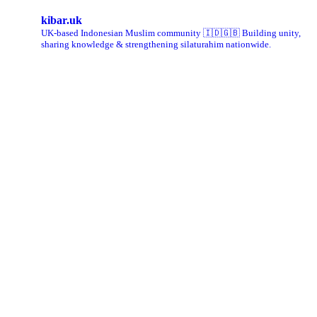
kibar.uk
UK-based Indonesian Muslim community 🇮🇩🇬🇧 Building unity,
sharing knowledge & strengthening silaturahim nationwide.