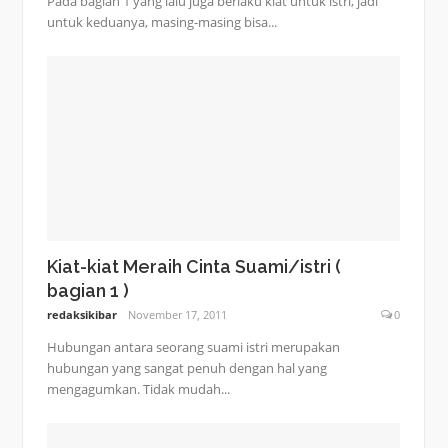
Pada bagian 1 yang lalu juga berlaku kiat untuk istri, jadi
untuk keduanya, masing-masing bisa...
Kiat-kiat Meraih Cinta Suami/istri (
bagian 1 )
redaksikibar
November 17, 2011
0
Hubungan antara seorang suami istri merupakan
hubungan yang sangat penuh dengan hal yang
mengagumkan. Tidak mudah...