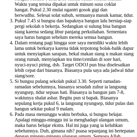
Waktu yang tersisa dipakai untuk minum susu coklat
hangat. Pukul 2.30 mulai ngantri gosok gigi dan
berwudhu. Selesai solat subuh, semuanya masuk kamar, tidur.
Pukul 7.45 si bungsu dan bapaknya bangun lalu bersiap-siap
pergi sekolah n bekerja. Sedangkan si sulung bisa bangun
siang karena sedang libur panjang perkuliahan. Sementara
saya harus bangun sebelum mereka semua bangun.
Dalam rentang pagi hingga sore saya memiliki waktu lebih
lama untuk berkarya karena tidak terpotong bolak-balik dapur
untuk menyiapkan sarapan, bekal makan siang n makan siang
orang rumah, menyiapkan tea time/cemilan di sore hari,
nyuci-nyuci piring, dsb. Target ODOJ pun bisa diselesaikan
lebih cepat dari biasanya. Biasanya pula saya ada jadwal tidur
siang/sore.
Si bungsu pulang sekolah pukul 3.30. Seperti ramadan-
ramadan sebelumnya, biasanya sesudah zuhur ia langsung
nyungsep, tidur sepuas hati. Biasanya ia bangun jam 7-8,
waktunya shalat ashar. Begitu pun si bapak. Biasanya
sepulang kerja pukul 6, ia langsung nyungsep, tidur pulas dan
bangun sekitar pukul 9 malam.
Pada masa menunggu waktu berbuka, si bungsu belajar.
Apalagi minggu-minggu ini ia menghadapi ulangan umum,
maka harus belajar ekstra. Hal ini juga yang ia keluhkan
sebelumnya. Duh, gimana nih? puasa sepanjang ini bertepatan
dengan minggu-minggu ulangan umum. Semoga Allah