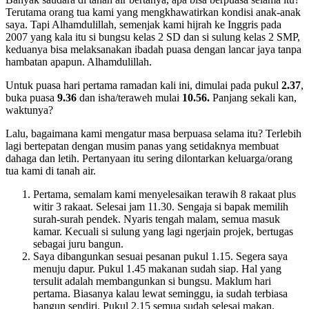
Terutama orang tua kami yang mengkhawatirkan kondisi anak-anak
saya. Tapi Alhamdulillah, semenjak kami hijrah ke Inggris pada
2007 yang kala itu si bungsu kelas 2 SD dan si sulung kelas 2 SMP,
keduanya bisa melaksanakan ibadah puasa dengan lancar jaya tanpa
hambatan apapun. Alhamdulillah.
Untuk puasa hari pertama ramadan kali ini, dimulai pada pukul
2.37
,
buka puasa
9.36
dan isha/teraweh mulai
10.56.
Panjang sekali kan,
waktunya?
Lalu, bagaimana kami mengatur masa berpuasa selama itu? Terlebih
lagi bertepatan dengan musim panas yang setidaknya membuat
dahaga dan letih. Pertanyaan itu sering dilontarkan keluarga/orang
tua kami di tanah air.
Pertama, semalam kami menyelesaikan terawih 8 rakaat plus
witir 3 rakaat. Selesai jam 11.30. Sengaja si bapak memilih
surah-surah pendek. Nyaris tengah malam, semua masuk
kamar. Kecuali si sulung yang lagi ngerjain projek, bertugas
sebagai juru bangun.
Saya dibangunkan sesuai pesanan pukul 1.15. Segera saya
menuju dapur. Pukul 1.45 makanan sudah siap. Hal yang
tersulit adalah membangunkan si bungsu. Maklum hari
pertama. Biasanya kalau lewat seminggu, ia sudah terbiasa
bangun sendiri. Pukul 2.15 semua sudah selesai makan.