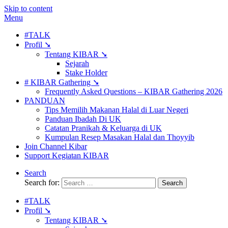
Skip to content
Menu
#TALK
Profil ➘
Tentang KIBAR ➘
Sejarah
Stake Holder
# KIBAR Gathering ➘
Frequently Asked Questions – KIBAR Gathering 2026
PANDUAN
Tips Memilih Makanan Halal di Luar Negeri
Panduan Ibadah Di UK
Catatan Pranikah & Keluarga di UK
Kumpulan Resep Masakan Halal dan Thoyyib
Join Channel Kibar
Support Kegiatan KIBAR
Search
Search for:
#TALK
Profil ➘
Tentang KIBAR ➘