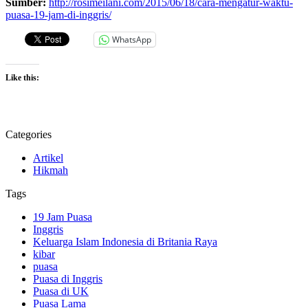
Sumber:
http://rosimeilani.com/2015/06/18/cara-mengatur-waktu-
puasa-19-jam-di-inggris/
WhatsApp
Like this:
Categories
Artikel
Hikmah
Tags
19 Jam Puasa
Inggris
Keluarga Islam Indonesia di Britania Raya
kibar
puasa
Puasa di Inggris
Puasa di UK
Puasa Lama